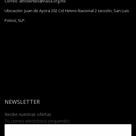
Correo:
atnclientes@nasa.org.mx
Ubicación:
Juan de Ayora 202 Col Himno Nacional 2 sección, San Luis
Potosí, SLP.
NEWSLETTER
Recibe nuestras ofertas
Tu correo electrónico (requerido)