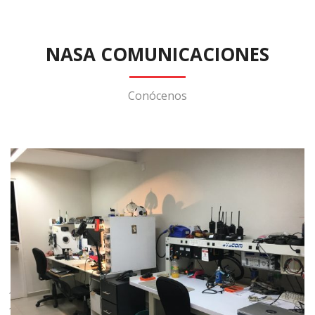
NASA COMUNICACIONES
Conócenos
1
2
3
4
5
6
7
8
9
10
11