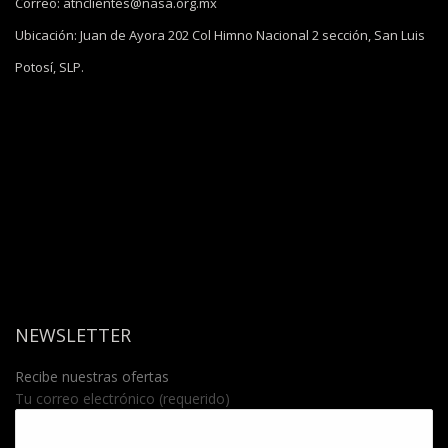
Correo:
atnclientes@nasa.org.mx
Ubicación:
Juan de Ayora 202 Col Himno Nacional 2 sección, San Luis
Potosí, SLP.
NEWSLETTER
Recibe nuestras ofertas
Tu correo electrónico (requerido)