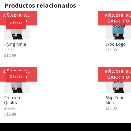
Productos relacionados
AÑADIR AL
AÑADIR A
CARRITO
CARRITO
¡Oferta!
Flying Ninja
Woo Logo
£
15.00
£
15.00
Original
Current
£
12.00
price
price
was:
is:
AÑADIR AL
AÑADIR A
£15.00.
£12.00.
¡Oferta!
CARRITO
CARRITO
Premium
Ship Your
Quality
Idea
£
15.00
£
15.00
Original
Current
£
12.00
price
price
was:
is:
£15.00.
£12.00.