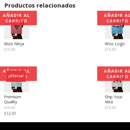
Productos relacionados
AÑADIR AL
AÑADIR A
CARRITO
CARRITO
Woo Ninja
Woo Logo
£
15.00
£
15.00
AÑADIR AL
AÑADIR A
¡Oferta!
CARRITO
CARRITO
Premium
Ship Your
Quality
Idea
£
15.00
£
15.00
Original
Current
£
12.00
price
price
was:
is:
£15.00.
£12.00.