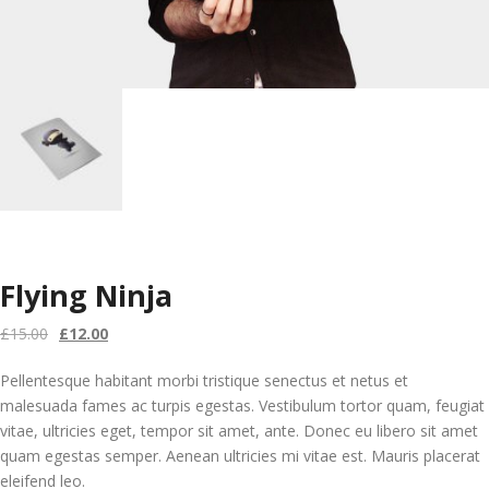
Flying Ninja
Original
Current
£
15.00
£
12.00
price
price
Pellentesque habitant morbi tristique senectus et netus et
was:
is:
malesuada fames ac turpis egestas. Vestibulum tortor quam, feugiat
£15.00.
£12.00.
vitae, ultricies eget, tempor sit amet, ante. Donec eu libero sit amet
quam egestas semper. Aenean ultricies mi vitae est. Mauris placerat
eleifend leo.