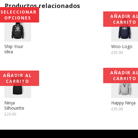
Productos relacionados
SELECCIONAR
AÑADIR A
OPCIONES
CARRITO
Ship Your
Woo Logo
Idea
£
35.00
Este
producto
AÑADIR A
tiene
AÑADIR AL
CARRITO
múltiples
CARRITO
variantes.
Las
opciones
Ninja
Happy Ninja
se
Silhouette
£
35.00
pueden
£
20.00
elegir
en
la