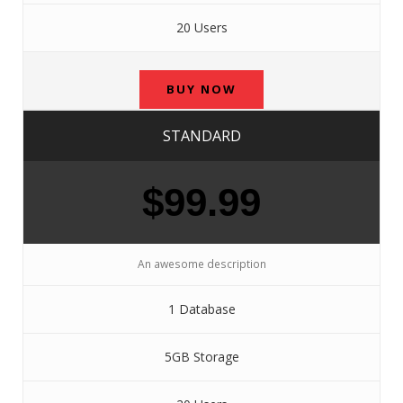
20 Users
BUY NOW
STANDARD
$99.99
An awesome description
1 Database
5GB Storage