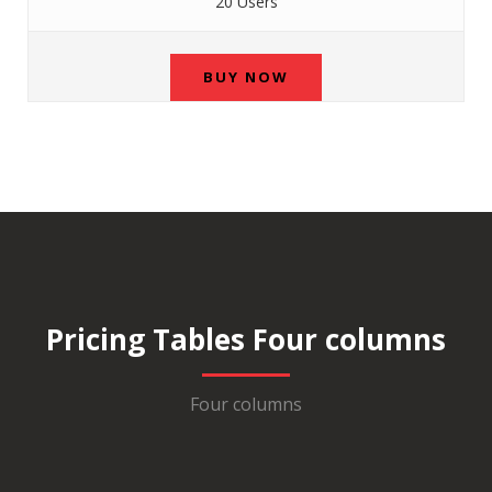
20 Users
BUY NOW
Pricing Tables Four columns
Four columns