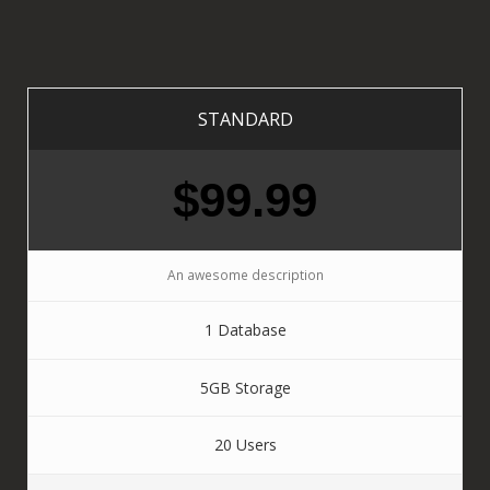
STANDARD
$99.99
An awesome description
1 Database
5GB Storage
20 Users